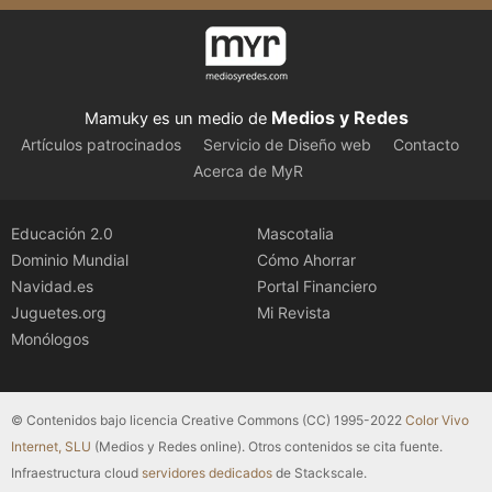
Medios y Redes
Mamuky es un medio de
Artículos patrocinados
Servicio de Diseño web
Contacto
Acerca de MyR
Educación 2.0
Mascotalia
Dominio Mundial
Cómo Ahorrar
Navidad.es
Portal Financiero
Juguetes.org
Mi Revista
Monólogos
© Contenidos bajo licencia Creative Commons (CC) 1995-2022
Color Vivo
Internet, SLU
(Medios y Redes online). Otros contenidos se cita fuente.
Infraestructura cloud
servidores dedicados
de Stackscale.