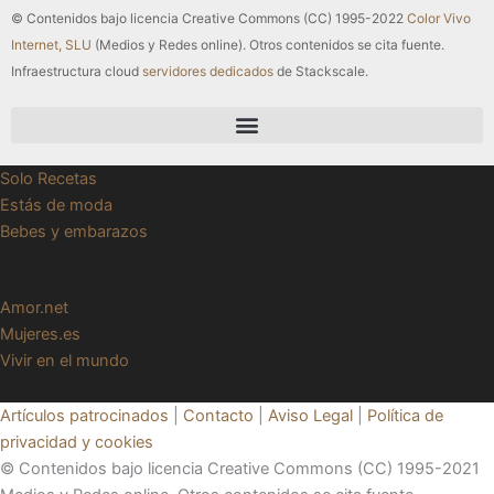
© Contenidos bajo licencia Creative Commons (CC) 1995-2022
Color Vivo
Internet, SLU
(Medios y Redes online). Otros contenidos se cita fuente.
Infraestructura cloud
servidores dedicados
de Stackscale.
Solo Recetas
Estás de moda
Bebes y embarazos
Amor.net
Mujeres.es
Vivir en el mundo
Artículos patrocinados
|
Contacto
|
Aviso Legal
|
Política de
privacidad y cookies
© Contenidos bajo licencia Creative Commons (CC) 1995-2021