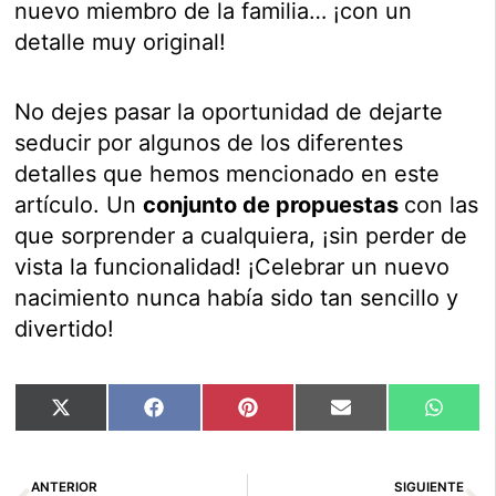
nuevo miembro de la familia… ¡con un
detalle muy original!
No dejes pasar la oportunidad de dejarte
seducir por algunos de los diferentes
detalles que hemos mencionado en este
artículo. Un
conjunto de propuestas
con las
que sorprender a cualquiera, ¡sin perder de
vista la funcionalidad! ¡Celebrar un nuevo
nacimiento nunca había sido tan sencillo y
divertido!
Compartir
Compartir
Compartir
Compartir
Compar
X
Facebook
Pinterest
Email
Whats
en
en
en
en
en
(Twitter)
Ant
Si
ANTERIOR
SIGUIENTE