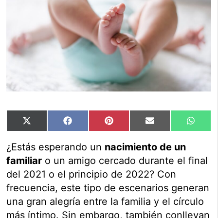
Compartir
Compartir
Compartir
Compartir
Compar
X
Facebook
Pinterest
Email
Whats
en
en
en
en
en
(Twitter)
¿Estás esperando un
nacimiento de un
familiar
o un amigo cercado durante el final
del 2021 o el principio de 2022? Con
frecuencia, este tipo de escenarios generan
una gran alegría entre la familia y el círculo
más íntimo. Sin embargo, también conllevan