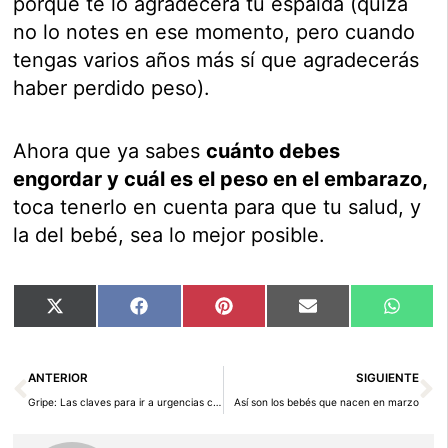
porque te lo agradecerá tu espalda (quizá
no lo notes en ese momento, pero cuando
tengas varios años más sí que agradecerás
haber perdido peso).
Ahora que ya sabes
cuánto debes
engordar y cuál es el peso en el embarazo,
toca tenerlo en cuenta para que tu salud, y
la del bebé, sea lo mejor posible.
Compartir
Compartir
Compartir
Compartir
Compar
X
Facebook
Pinterest
Email
Whats
en
en
en
en
en
(Twitter)
Ant
Si
ANTERIOR
SIGUIENTE
Gripe: Las claves para ir a urgencias con bebés y niños
Así son los bebés que nacen en marzo