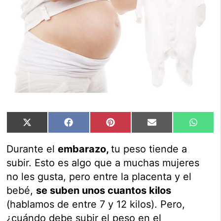
Compartir
Compartir
Compartir
Compartir
Compar
X
Facebook
Pinterest
Email
Whats
en
en
en
en
en
(Twitter)
Durante el
embarazo,
tu peso tiende a
subir. Esto es algo que a muchas mujeres
no les gusta, pero entre la placenta y el
bebé,
se suben unos cuantos kilos
(hablamos de entre 7 y 12 kilos). Pero,
¿cuándo debe subir el peso en el