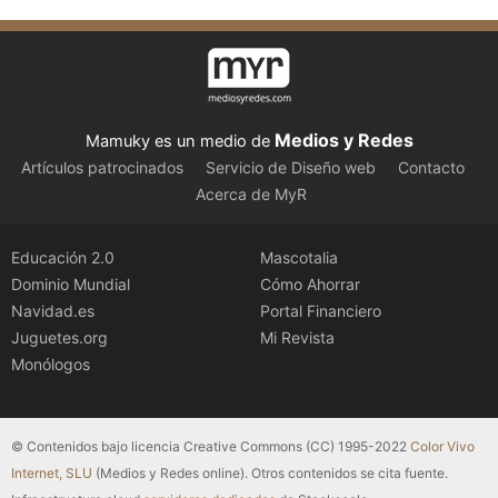
Medios y Redes
Mamuky es un medio de
Artículos patrocinados
Servicio de Diseño web
Contacto
Acerca de MyR
Educación 2.0
Mascotalia
Dominio Mundial
Cómo Ahorrar
Navidad.es
Portal Financiero
Juguetes.org
Mi Revista
Monólogos
© Contenidos bajo licencia Creative Commons (CC) 1995-2022
Color Vivo
Internet, SLU
(Medios y Redes online). Otros contenidos se cita fuente.