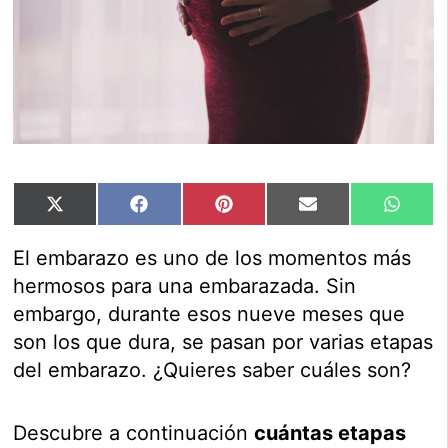
Compartir
Compartir
Compartir
Compartir
Compar
X
Facebook
Pinterest
Email
Whats
en
en
en
en
en
(Twitter)
El embarazo es uno de los momentos más
hermosos para una embarazada. Sin
embargo, durante esos nueve meses que
son los que dura, se pasan por varias etapas
del embarazo. ¿Quieres saber cuáles son?
Descubre a continuación
cuántas etapas