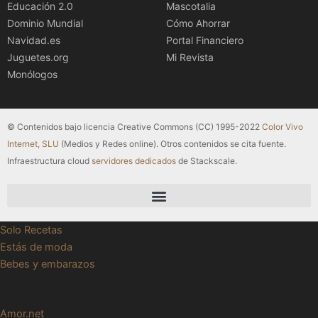
Educación 2.0
Mascotalia
Dominio Mundial
Cómo Ahorrar
Navidad.es
Portal Financiero
Juguetes.org
Mi Revista
Monólogos
© Contenidos bajo licencia Creative Commons (CC) 1995-2022
Color Vivo
Internet, SLU
(Medios y Redes online). Otros contenidos se cita fuente.
Infraestructura cloud
servidores dedicados
de Stackscale.
Solo Recetas
Estás de moda
Bebes y embarazos
Amor.net