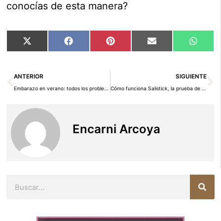
conocías de esta manera?
Compartir
Compartir
Compartir
Compartir
Compar
X
Facebook
Pinterest
Email
Whats
en
en
en
en
en
(Twitter)
Ant
Si
ANTERIOR
SIGUIENTE
Embarazo en verano: todos los problemas que te puede dar
Cómo funciona Salistick, la prueba de embarazo con saliva
Encarni Arcoya
Buscar