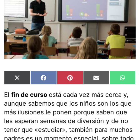
Compartir
Compartir
Compartir
Compartir
Compar
X
Facebook
Pinterest
Email
Whats
en
en
en
en
en
(Twitter)
El
fin de curso
está cada vez más cerca y,
aunque sabemos que los niños son los que
más ilusiones le ponen porque saben que
les esperan semanas de diversión y de no
tener que «estudiar», también para muchos
padres es un momento especial, sobre todo