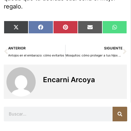
regalo.
Compartir
Compartir
Compartir
Compartir
Compar
X
Facebook
Pinterest
Email
Whats
en
en
en
en
en
(Twitter)
Ant
Si
ANTERIOR
SIGUIENTE
Antojos en el embarazo: cómo evitarlos
Mosquitos: cómo proteger a tus hijos de las picaduras
Encarni Arcoya
Buscar