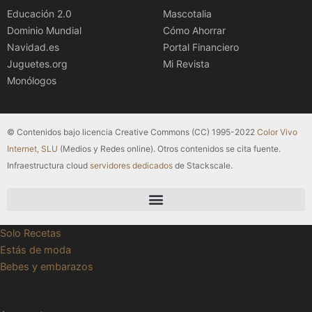
Educación 2.0
Mascotalia
Dominio Mundial
Cómo Ahorrar
Navidad.es
Portal Financiero
Juguetes.org
Mi Revista
Monólogos
© Contenidos bajo licencia Creative Commons (CC) 1995-2022
Color Vivo
Internet, SLU
(Medios y Redes online). Otros contenidos se cita fuente.
Infraestructura cloud
servidores dedicados
de Stackscale.
Solo Recetas
Estás de moda
Bebes y embarazos