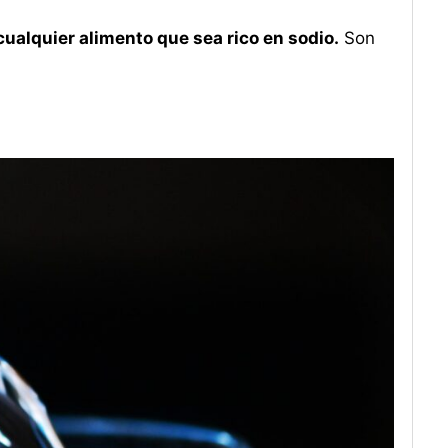
cualquier alimento que sea rico en sodio.
Son