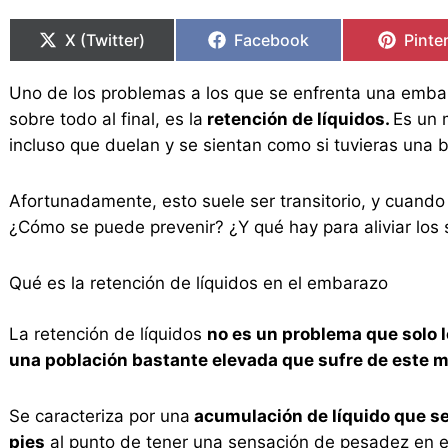
Compartir
Compartir
Compartir
Compartir
Compa
Compa
en
en
en
en
en
en
X (Twitter)
Facebook
Pinte
Uno de los problemas a los que se enfrenta una embar
sobre todo al final, es la
retención de líquidos.
Es un 
incluso que duelan y se sientan como si tuvieras una 
Afortunadamente, esto suele ser transitorio, y cuando
¿Cómo se puede prevenir? ¿Y qué hay para aliviar los
Qué es la retención de líquidos en el embarazo
La retención de líquidos
no es un problema que solo 
una población bastante elevada que sufre de este m
Se caracteriza por una
acumulación de líquido que se a
pies
al punto de tener una sensación de pesadez en e