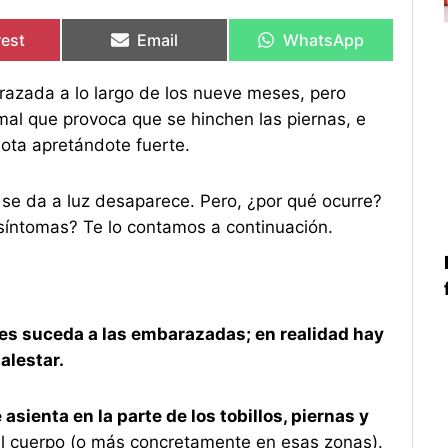
rtir
rtir
Compartir
Compartir
Compartir
Compartir
en
en
en
en
rest
Email
WhatsApp
azada a lo largo de los nueve meses, pero
mal que provoca que se hinchen las piernas, e
bota apretándote fuerte.
 se da a luz desaparece. Pero, ¿por qué ocurre?
 síntomas? Te lo contamos a continuación.
les suceda a las embarazadas; en realidad hay
alestar.
sienta en la parte de los tobillos, piernas y
l cuerpo (o más concretamente en esas zonas).