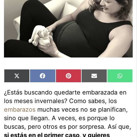
Compartir
Compartir
Compartir
Compartir
Compar
X
Facebook
Pinterest
Email
Whats
en
en
en
en
en
(Twitter)
¿Estás buscando quedarte embarazada en
los meses invernales? Como sabes, los
embarazos
muchas veces no se planifican,
sino que llegan. A veces, es porque lo
buscas, pero otros es por sorpresa. Así que,
si estás en el primer caso, y quieres