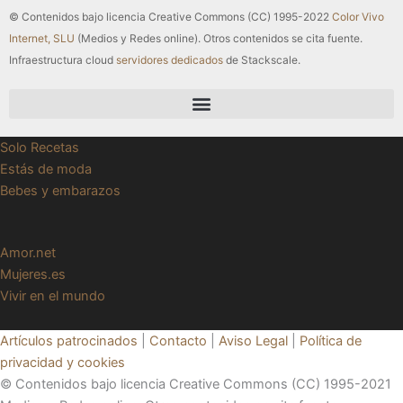
© Contenidos bajo licencia Creative Commons (CC) 1995-2022
Color Vivo
Internet, SLU
(Medios y Redes online). Otros contenidos se cita fuente.
Infraestructura cloud
servidores dedicados
de Stackscale.
Solo Recetas
Estás de moda
Bebes y embarazos
Amor.net
Mujeres.es
Vivir en el mundo
Artículos patrocinados
|
Contacto
|
Aviso Legal
|
Política de
privacidad y cookies
© Contenidos bajo licencia Creative Commons (CC) 1995-2021