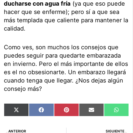
ducharse con agua fría
(ya que eso puede
hacer que se enferme); pero sí a que sea
más templada que caliente para mantener la
calidad.
Como ves, son muchos los consejos que
puedes seguir para quedarte embarazada
en invierno. Pero el más importante de ellos
es el no obsesionarte. Un embarazo llegará
cuando tenga que llegar. ¿Nos dejas algún
consejo más?
Compartir
Compartir
Compartir
Compartir
Compar
X
Facebook
Pinterest
Email
Whats
en
en
en
en
en
(Twitter)
Ant
Si
ANTERIOR
SIGUIENTE