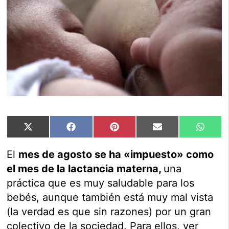
Compartir
Compartir
Compartir
Compartir
Compar
X
Facebook
Pinterest
Email
Whats
en
en
en
en
en
(Twitter)
El
mes de agosto se ha «impuesto» como
el mes de la lactancia materna,
una
práctica que es muy saludable para los
bebés, aunque también está muy mal vista
(la verdad es que sin razones) por un gran
colectivo de la sociedad. Para ellos, ver