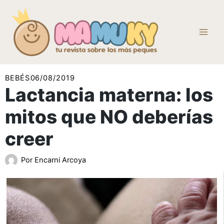
Ir
al
contenido
BEBÉS
06/08/2019
Lactancia materna: los
mitos que NO deberías
creer
Por
Encarni Arcoya