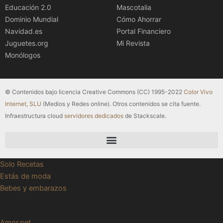
Educación 2.0
Mascotalia
Dominio Mundial
Cómo Ahorrar
Navidad.es
Portal Financiero
Juguetes.org
Mi Revista
Monólogos
© Contenidos bajo licencia Creative Commons (CC) 1995-2022
Color Vivo
Internet, SLU
(Medios y Redes online). Otros contenidos se cita fuente.
Infraestructura cloud
servidores dedicados
de Stackscale.
Solo Recetas
Estás de moda
Bebes y embarazos
Amor.net